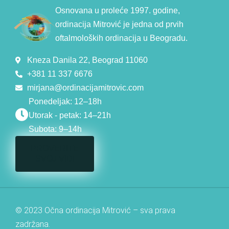
Osnovana u proleće 1997. godine,
ordinacija Mitrović je jedna od prvih
oftalmoloških ordinacija u Beogradu.
Kneza Danila 22, Beograd 11060
+381 11 337 6676
mirjana@ordinacijamitrovic.com
Ponedeljak: 12–18h
Utorak - petak: 14–21h
Subota: 9–14h
PROVERITE
SVOJ VID!
© 2023 Očna ordinacija Mitrović – sva prava
zadržana.