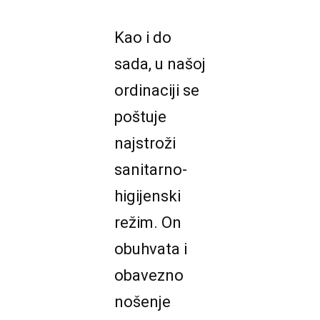
Kao i do
sada, u našoj
ordinaciji se
poštuje
najstroži
sanitarno-
higijenski
režim. On
obuhvata i
obavezno
nošenje