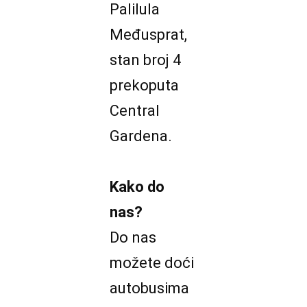
Palilula
Međusprat,
stan broj 4
prekoputa
Central
Gardena.
Kako do
nas?
Do nas
možete doći
autobusima