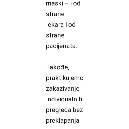
maski – i od
strane
lekara i od
strane
pacijenata.
Takođe,
praktikujemo
zakazivanje
individualnih
pregleda bez
preklapanja