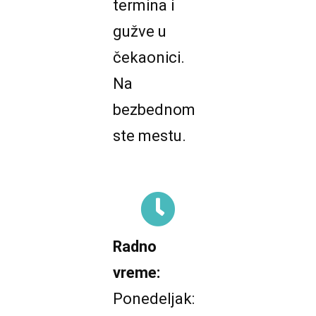
termina i
gužve u
čekaonici.
Na
bezbednom
ste mestu.
Radno
vreme:
Ponedeljak: